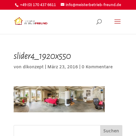
+49 (0) 170 437 6611
info@meisterbetrieb-freund.de
slider4_1920x550
von
dikonzept
|
März 23, 2016
|
0 Kommentare