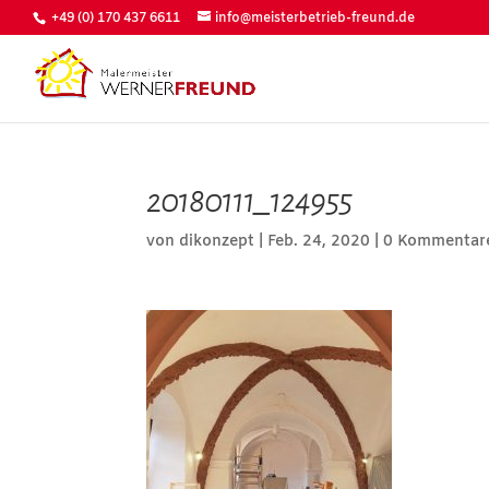
+49 (0) 170 437 6611
info@meisterbetrieb-freund.de
20180111_124955
von
dikonzept
|
Feb. 24, 2020
|
0 Kommentar