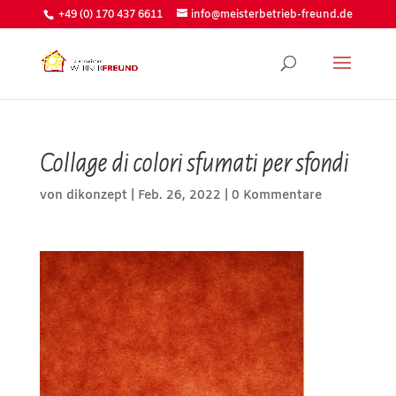
+49 (0) 170 437 6611
info@meisterbetrieb-freund.de
Collage di colori sfumati per sfondi
von
dikonzept
|
Feb. 26, 2022
|
0 Kommentare